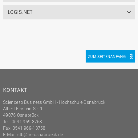
LOGIS.NET
ZUM SEITENANFANG
KONTAKT
Science to Business GmbH - Hochschule Osnabrück
Albert-Einstein-Str. 1
49076 Osnabrück
Tel.: 0541 969-3758
Fax: 0541 969-13758
E-Mail:
stb@hs-osnabrueck.de