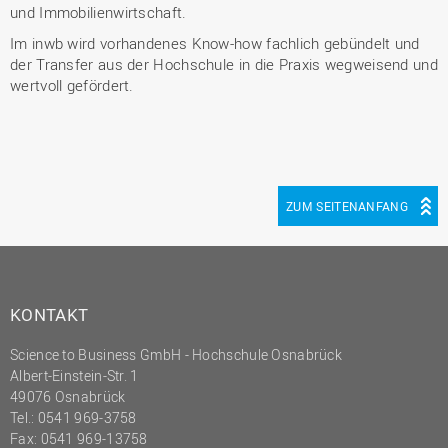
und Immobilienwirtschaft.
Im inwb wird vorhandenes Know-how fachlich gebündelt und
der Transfer aus der Hochschule in die Praxis wegweisend und
wertvoll gefördert.
ZUM SEITENANFANG
KONTAKT
Science to Business GmbH - Hochschule Osnabrück
Albert-Einstein-Str. 1
49076 Osnabrück
Tel.: 0541 969-3758
Fax: 0541 969-13758